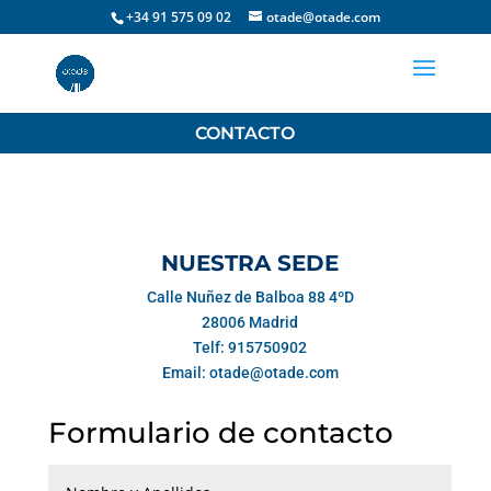
+34 91 575 09 02
otade@otade.com
CONTACTO
NUESTRA SEDE
Calle Nuñez de Balboa 88 4ºD
28006 Madrid
Telf: 915750902
Email: otade@otade.com
Formulario de contacto